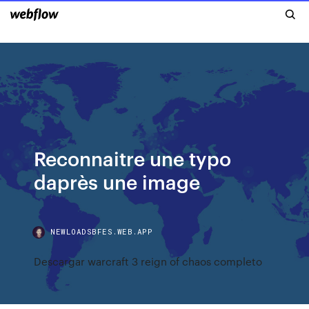
Reconnaitre une typo
daprès une image
NEWLOADSBFES.WEB.APP
Descargar warcraft 3 reign of chaos completo